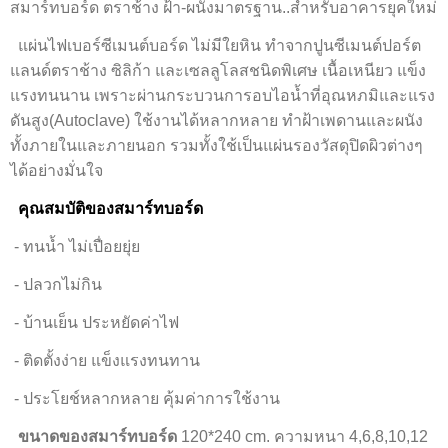
สมาร์ทบอร์ด ตราช้าง ฝ้า-ผนังมาตรฐาน..สำหรับอาคารยุคใหม่
แผ่นไฟเบอร์ซีเมนต์บอร์ด ไม่มีใยหิน ทำจากปูนซีเมนต์ปอร์ต
แลนด์ตราช้าง ซิลิก้า และเซลลูโลสชนิดพิเศษ เนื้อเหนียว แข็ง
แรงทนนาน เพราะผ่านกระบวนการอบไอน้ำที่อุณหภมิและแรง
ดันสูง(Autoclave) ใช้งานได้หลากหลาย ทำฝ้าเพดานและผนัง
ทั้งภายในและภายนอก รวมทั้งใช้เป็นแผ่นรองวัสดุปิดผิวต่างๆ
ได้อย่างมั่นใจ
คุณสมบัติของสมาร์ทบอร์ด
- ทนน้ำ ไม่เปื่อยยุ่ย
- ปลวกไม่กิน
- บ้านเย็น ประหยัดค่าไฟ
- ติดตั้งง่าย แข็งแรงทนทาน
- ประโยช์หลากหลาย คุ้มค่าการใช้งาน
ขนาดของสมาร์ทบอร์ด
120*240 cm. ความหนา 4,6,8,10,12